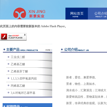
网站首页
公司介
此页面上的内容需要较新版本的 Adobe Flash Player。
工业戊二醛
乙烯基乙醚
乙烯基异丁醚
新者，爱也，兼爱厚德。
1,1,3,3-四甲氧基丙烷
景者，物也，上善如水。
丙烯基乙醚
滴水或小，汇聚溪流；江湖或大
3,4-环氧环己基甲基
新爱铸就品性，景物谋划未来，
新景，传承经典价值观。以新为