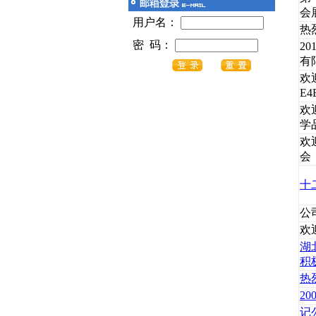
会
用户名：
热
密 码：
2
有
欢
E4
欢
学
欢
会
十
公
欢迎
湖
积
热
2
记