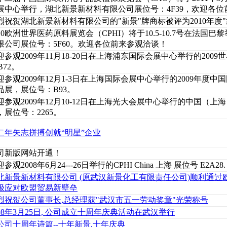
展中心举行，湖北新景新材料有限公司展位号：4F39，欢迎各位
烈祝贺湖北新景新材料有限公司的"新景"牌商标被评为2010年度"
010欧洲世界医药原料展览会（CPHI）将于10.5-10.7号在法国
限公司展位号：5F60。欢迎各位前来参观洽谈！
迎参观2009年11月18-20日在上海浦东国际会展中心举行的200
B72。
迎参观2009年12月1-3日在上海国际会展中心举行的2009年度
品展，展位号：B93。
迎参观2009年12月10-12日在上海光大会展中心举行的中国（
，展位号：2265。
二年矢志拼搏创就“明星”企业
司新版网站开通！
参观2008年6月24---26日举行的CPHI China 上海 展位号 E2A28.
北新景新材料有限公司 (原武汉新景化工有限责任公司)顺利通过欧
极应对欧盟贸易新壁垒
烈祝贺公司董事长,总经理获"武汉市五一劳动奖章"光荣称号
008年3月25日, 公司成立十周年庆典活动在武汉举行
公司十周年诗篇--十年新景,十年庆典