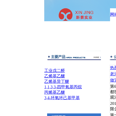
网
热
工业戊二醛
老
乙烯基乙醚
做
乙烯基异丁醚
第
1,1,3,3-四甲氧基丙烷
都
丙烯基乙醚
观
3,4-环氧环己基甲基
2
限
第