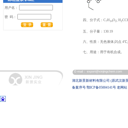
用户名：
密 码：
四、分子式：C
H
O
; H
CC
7
14
2
2
五、分子量：130.19
六、性质：无色液体;闪点 4℃;沸
七、用途：用于有机合成。
E-mail：
export@xinjingchem.com
湖北新景新材料有限公司 (原武汉新
备案序号:鄂ICP备05004141号
老网站