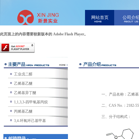
网站首页
公司介
此页面上的内容需要较新版本的 Adobe Flash Player。
工业戊二醛
乙烯基乙醚
乙烯基异丁醚
一、产品名称：乙烯基环已醚（C
1,1,3,3-四甲氧基丙烷
二、CAS No.：2182-55
丙烯基乙醚
三、分子结构式：
3,4-环氧环己基甲基