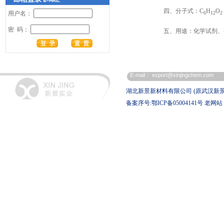
四、分子式：C
H
O
用户名：
6
12
2
密 码：
五、用途：化学试剂、
E-mail：
export@xinjingchem.com
湖北新景新材料有限公司 (原武汉新
备案序号:鄂ICP备05004141号
老网站