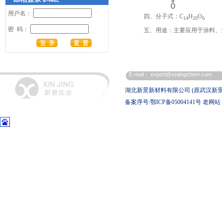
用户名：
四、分子式：C
H
O
14
20
6
密 码：
五、用途：主要应用于涂料、
E-mail：
export@xinjingchem.com
湖北新景新材料有限公司 (原武汉新
备案序号:鄂ICP备05004141号
老网站